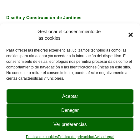
Diseño y Construcción de Jardines
Mantenimientos de Jardines
Gestionar el consentimiento de
Conócenos
las cookies
Contacto
Para ofrecer las mejores experiencias, utilizamos tecnologías como las
cookies para almacenar y/o acceder a la información del dispositivo. El
consentimiento de estas tecnologías nos permitirá procesar datos como el
Política de Privacidad
comportamiento de navegación o las identificaciones únicas en este sitio.
No consentir o retirar el consentimiento, puede afectar negativamente a
Política de Cookies
ciertas características y funciones.
Aviso legal
Aceptar
976442208
Denegar
info@jara-jardineria.com
Ver preferencias
© 2026 Jara Jardinería Obras y Servicios S.L.
Política de cookies
Política de privacidad
Aviso Legal