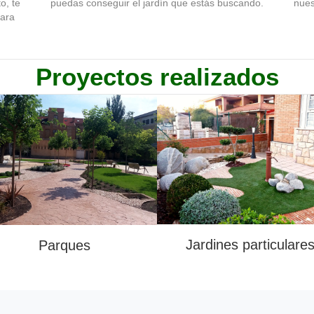
o, te
puedas conseguir el jardín que estás buscando.
nues
para
Proyectos realizados
Jardines particulare
Parques