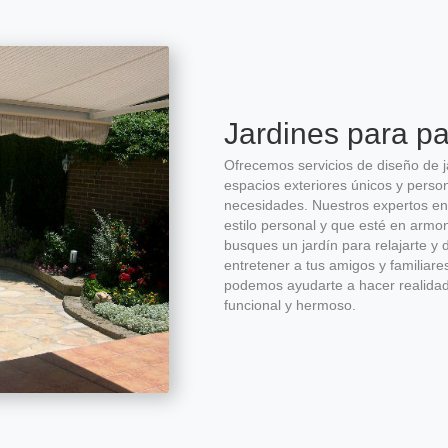
Jardines para pa
Ofrecemos servicios de diseño de ja
espacios exteriores únicos y perso
necesidades. Nuestros expertos en 
estilo personal y que esté en armon
busques un jardín para relajarte y 
entretener a tus amigos y familiare
podemos ayudarte a hacer realidad 
funcional y hermoso.