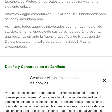
Española de Protección de Datos o en su página web, en el
siguiente enlace:
http://www.agpd.es/portalwebAGPD/CanalDelCiudadano/derech
os/index-ides-idphp.php
Asimismo, todos aquellos interesados que no hayan obtenido
satisfacción en el ejercicio de sus derechos podrán presentar
una reclamación ante la Agencia Española de Protección de
Datos, situada en la calle Jorge Juan, 6 28001-Madrid.
www.agpd.es.
Diseño y Construcción de Jardines
Mantenimientos de Jardines
Gestionar el consentimiento de
Conócenos
las cookies
Contacto
Para ofrecer las mejores experiencias, utilizamos tecnologías como las
cookies para almacenar y/o acceder a la información del dispositivo. El
consentimiento de estas tecnologías nos permitirá procesar datos como el
Política de Privacidad
comportamiento de navegación o las identificaciones únicas en este sitio.
No consentir o retirar el consentimiento, puede afectar negativamente a